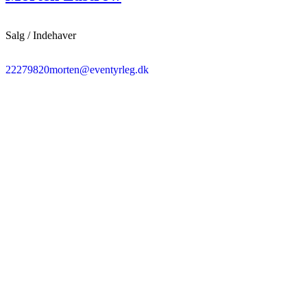
Salg / Indehaver
22279820
morten@eventyrleg.dk