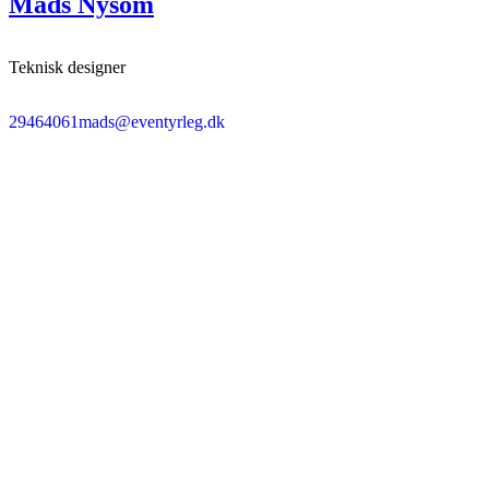
Mads Nysom
Teknisk designer
29464061
mads@eventyrleg.dk