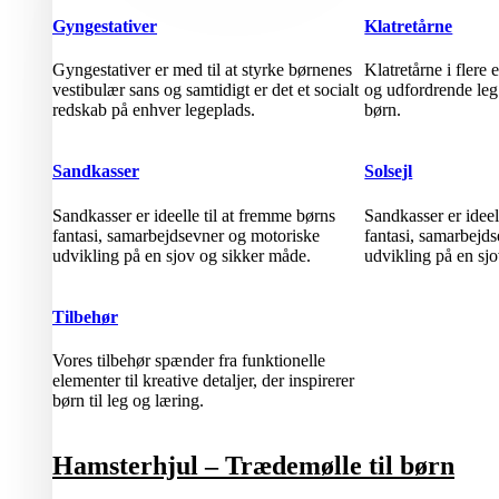
Gyngestativer
Klatretårne
Gyngestativer er med til at styrke børnenes
Klatretårne i flere
vestibulær sans og samtidigt er det et socialt
og udfordrende leg
redskab på enhver legeplads.
børn.
Sandkasser
Solsejl
Sandkasser er ideelle til at fremme børns
Sandkasser er ideel
fantasi, samarbejdsevner og motoriske
fantasi, samarbejd
udvikling på en sjov og sikker måde.
udvikling på en sj
Tilbehør
Vores tilbehør spænder fra funktionelle
elementer til kreative detaljer, der inspirerer
børn til leg og læring.
Hamsterhjul – Trædemølle til børn