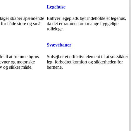
Legehuse
 etager skaber spændende
Enhver legeplads bør indeholde et legehus,
 for både store og små
da det er rammen om mange hyggelige
rollelege.
Svævebaner
le til at fremme børns
Solsejl er et effektivt element til at sol-sikker
sevner og motoriske
leg, forbedret komfort og sikkerheden for
ov og sikker måde.
børnene.