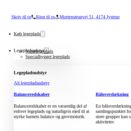
Skriv til os
Ring til os
Mortenstrupvej 51, 4174 Jystrup
Køb legeplads
Legepladsudstyr
Naturlegeplads
Specialbygget legeplads
Legepladsudstyr
Alt legepladsudstyr
Balanceredskaber
Båloverdækning
Balanceredskaber er en væsentlig del af
En båloverdækning 
enhver legeplads og naturligvis med til at
samlingspunktet fo
styrke barnets balance og grovmotorik.
store grupper kan 
aktiviteter.