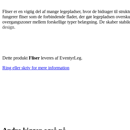
Fliser er en vigtig del af mange legepladser, hvor de bidrager til s
fungerer fliser som de forbindende flader, der gør legepladsen overskue
overgangszoner mellem forskellige typer belægning. De skaber stabile
design.
Opdeling og struktur på legepladsen
Dette produkt
Fliser
leveres af EventyrLeg.
En af de største fordele ved fliser på legepladsen er muligheden for at
siddepladser og opholdsområder. De kan også fungere som stiforløb, de
Ring eller skriv for mere information
hvor det er nemt at aflæse, hvor man kan løbe og lege, og hvor man fær
Fliser og tilgængelighed
Fliser spiller en central rolle, når det handler om tilgængelighed på 
området. Samtidig gør fliser det lettere at komme frem til legeredska
variation og funktion. Hvor fliser sikrer stabil færdsel, kan mere st
sikre skel.