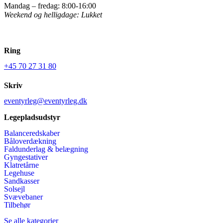
Mandag – fredag: 8:00-16:00
Weekend og helligdage: Lukket
Ring
+45 70 27 31 80
Skriv
eventyrleg@eventyrleg.dk
Legepladsudstyr
Balanceredskaber
Båloverdækning
Faldunderlag & belægning
Gyngestativer
Klatretårne
Legehuse
Sandkasser
Solsejl
Svævebaner
Tilbehør
Se alle kategorier