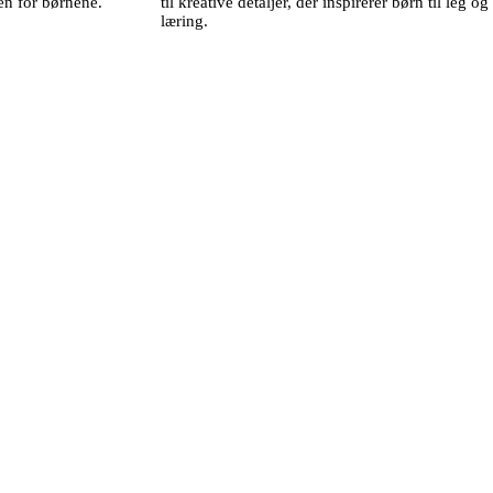
en for børnene.
til kreative detaljer, der inspirerer børn til leg og
læring.