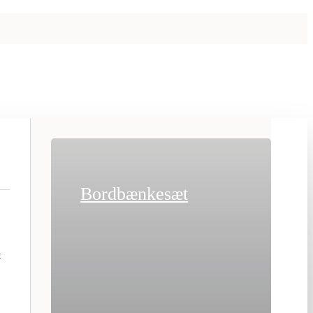
Bordbænkesæt
t