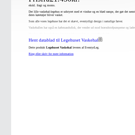
ekskl. fragt og moms.
Det lille vaskehal-legehus er udstyret med et vindue og en blød rampe, der gør det nemt
deres køretøjer bliver vasket.
Som alle vores legehuse har det et skævt, eventyrligt design i naturlige farver.
Vaskehallen har også en købmandsdisk, der vender ud mod brændstofpumperne og lades
Her kan alle legepladsens køretøjer blive tanket op og vedligeholdt.
Hent datablad til Legehuset Vaskehal
Dette produkt
Legehuset Vaskehal
leveres af EventyrLeg.
Ring eller skriv for mere information