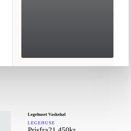
Legehuset Vaskehal
LEGEHUSE
Pris
fra
21.450
kr.