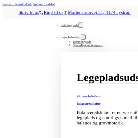
Spring til hovedindhold
Spring til sidefod
Skriv til os
Ring til os
Mortenstrupvej 51, 4174 Jystrup
Køb legeplads
Legepladsudstyr
Naturlegeplads
Specialbygget legeplads
Legepladsud
Alt legepladsudstyr
Balanceredskaber
Balanceredskaber er en væsentli
legeplads og naturligvis med til
balance og grovmotorik.