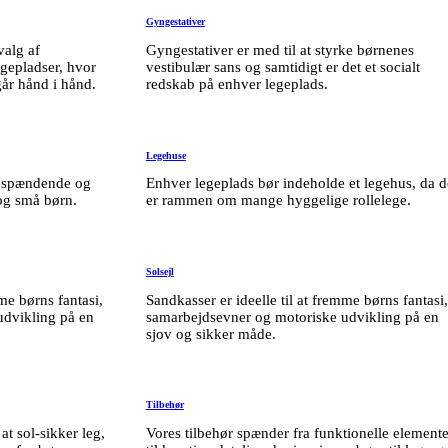
Gyngestativer
valg af
Gyngestativer er med til at styrke børnenes
egepladser, hvor
vestibulær sans og samtidigt er det et socialt
går hånd i hånd.
redskab på enhver legeplads.
Legehuse
er spændende og
Enhver legeplads bør indeholde et legehus, da d
og små børn.
er rammen om mange hyggelige rollelege.
Solsejl
mme børns fantasi,
Sandkasser er ideelle til at fremme børns fantasi,
udvikling på en
samarbejdsevner og motoriske udvikling på en
sjov og sikker måde.
Tilbehør
 at sol-sikker leg,
Vores tilbehør spænder fra funktionelle elemente