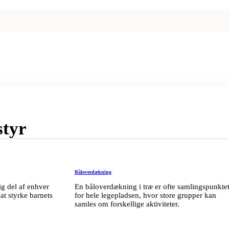
styr
Båloverdækning
g del af enhver
En båloverdækning i træ er ofte samlingspunkte
 at styrke barnets
for hele legepladsen, hvor store grupper kan
samles om forskellige aktiviteter.