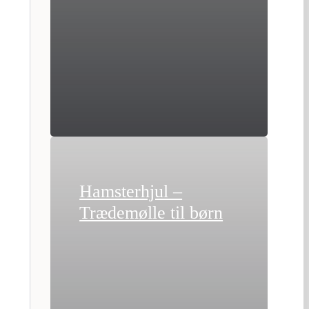
Hamsterhjul –
Trædemølle til børn