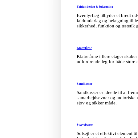
Faldunderlag & belægning
EventyrLeg tilbyder et bredt ud
faldunderlag og belægning til l
sikkerhed, funktion og æstetik 
Klatretårne
Klatretårne i flere etager skab
udfordrende leg for både store 
Sandkasser
Sandkasser er ideelle til at fre
samarbejdsevner og motoriske 
sjov og sikker måde.
Svævebaner
Solsejl er et effektivt element til