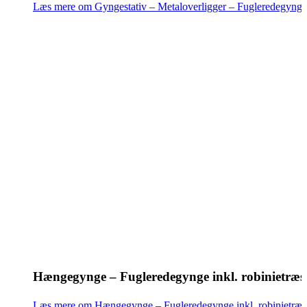
Læs mere om Gyngestativ – Metaloverligger – Fugleredegynge
Hængegynge – Fugleredegynge inkl. robinietræs
Læs mere om Hængegynge – Fugleredegynge inkl. robinietræs