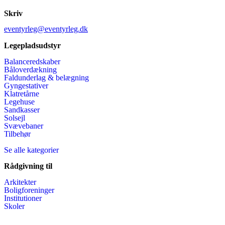
Skriv
eventyrleg@eventyrleg.dk
Legepladsudstyr
Balanceredskaber
Båloverdækning
Faldunderlag & belægning
Gyngestativer
Klatretårne
Legehuse
Sandkasser
Solsejl
Svævebaner
Tilbehør
Se alle kategorier
Rådgivning til
Arkitekter
Boligforeninger
Institutioner
Skoler