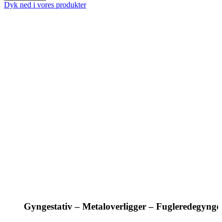
Dyk ned i vores produkter
Gyngestativ – Metaloverligger – Fugleredegynge