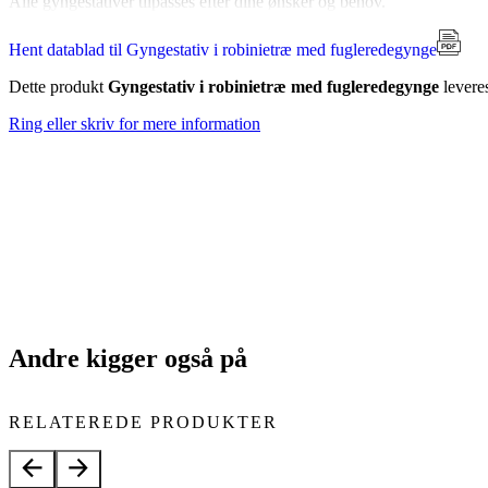
Alle gyngestativer tilpasses efter dine ønsker og behov.
Hent datablad til Gyngestativ i robinietræ med fugleredegynge
Dette produkt
Gyngestativ i robinietræ med fugleredegynge
levere
Ring eller skriv for mere information
Andre kigger også på
RELATEREDE PRODUKTER