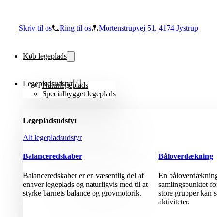
Skriv til os
Ring til os
Mortenstrupvej 51, 4174 Jystrup
Køb legeplads
Legepladsudstyr
Naturlegeplads
Specialbygget legeplads
Legepladsudstyr
Alt legepladsudstyr
Balanceredskaber
Båloverdækning
Balanceredskaber er en væsentlig del af
En båloverdækning 
enhver legeplads og naturligvis med til at
samlingspunktet fo
styrke barnets balance og grovmotorik.
store grupper kan 
aktiviteter.