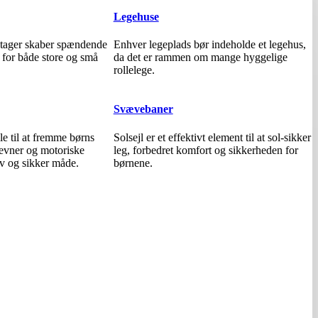
Legehuse
 etager skaber spændende
Enhver legeplads bør indeholde et legehus,
 for både store og små
da det er rammen om mange hyggelige
rollelege.
Svævebaner
le til at fremme børns
Solsejl er et effektivt element til at sol-sikker
sevner og motoriske
leg, forbedret komfort og sikkerheden for
ov og sikker måde.
børnene.