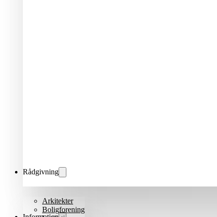
Rådgivning
Arkitekter
Boligforening
Information